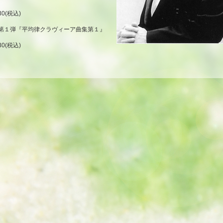
30(税込)
～第１弾『平均律クラヴィーア曲集第１』
30(税込)