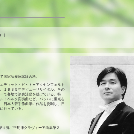
 |
て国家演奏家試験合格。
エディット・ビヒト＝アクセンフェルト
。１９８５年デビューリサイタル、その
ーで各地で演奏活動を続けている。特
ルトベルク変奏曲など、バッハに重点を
、日本人若手作曲家に作品を委嘱し、日
に行っている。
～第１弾『平均律クラヴィーア曲集第２