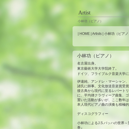
Artist
小林功（ピアノ）
|
HOME
|
Artists
| 小林功（ピアノ）
小林功（ピアノ）
名古屋出身。
東京藝術大学大学院終了。
ドイツ、フライブルク音楽大学に
伊達純、アンドレ・マーシャン、
諸氏に師事。文化放送音楽賞受賞
後古典から現代に至るレパートリ
に、平均律クラヴィーア曲集、ゴ
置いた活動が多いが、ここ数年は
本人現代ピアノ曲の演奏も積極的
ディスコグラフィー
小林功によるJ.S.バッハの世界
巻』